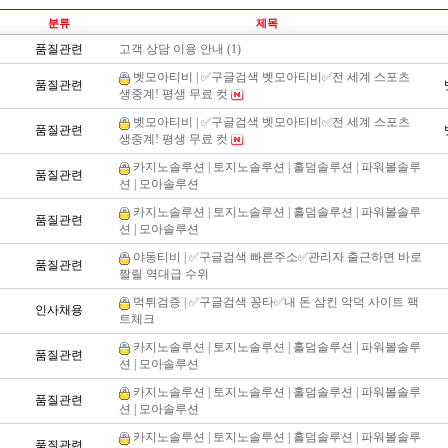
분류
제목
품질관련
고객 상담 이용 안내 (1)
벳모아티비 | ✅구글검색 벳모아티비✅전 세계 스포츠
품질관련
생중계! 평생 무료 컷
벳모아티비 | ✅구글검색 벳모아티비✅전 세계 스포츠
품질관련
생중계! 평생 무료 컷
카지노솔루션 | 토지노솔루션 | 홀덤솔루션 | 파워볼솔루
품질관련
션 | 모아솔루션
카지노솔루션 | 토지노솔루션 | 홀덤솔루션 | 파워볼솔루
품질관련
션 | 모아솔루션
야동티비 | ✅구글검색 빠른주소✅관리자 출근하면 바로
품질관련
짤릴 역대급 수위
먹튀검증 | ✅구글검색 꽁타✅내 돈 삼킨 악덕 사이트 팩
인사채용
트체크
카지노솔루션 | 토지노솔루션 | 홀덤솔루션 | 파워볼솔루
품질관련
션 | 모아솔루션
카지노솔루션 | 토지노솔루션 | 홀덤솔루션 | 파워볼솔루
품질관련
션 | 모아솔루션
카지노솔루션 | 토지노솔루션 | 홀덤솔루션 | 파워볼솔루
품질관련