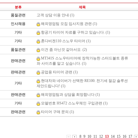
분류
제목
품질관련
고객 상담 이용 안내 (1)
인사채용
해외영업팀 모집 입사지원 관련 (1)
기타
항공기 타이어 자료를 구하고 있습니다. (1)
기타
혼다비젼110 스노우 타이어 (1)
품질관련
이건 좀 아닌것 같아서요. (2)
MT341S 스노우타이어에 장착가능한 스터드볼트 종류
판매관련
와 사이즈를 알고 싶습니다. (1)
판매관련
공업용 타이어 관련 (1)
현대차와 네이버가 선택한 RE100. 전기세 절감 솔루션
기타
제안드립니다! (1)
판매관련
해외영업팀과 상담을 희망합니다 (1)
기타
모델번호 HS472 스노우체인 구입관련 (1)
판매관련
타이어 구매 문의 (1)
8
9
10
11
12
13
14
15
16
17