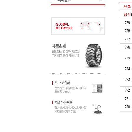
번호
[
공지
]
779
778
777
776
775
774
773
772
771
770