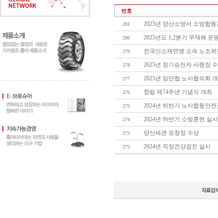
번호
2025년 양산소방서 소방합
281
2025년도 1,2분기 무재해 
280
전국신소재연맹 소속 노조위
279
2025년 정기승진자 사령장 
278
2025년 임단협 노사협의회 
277
창립 제74주년 기념식 개최
276
2024년 하반기 노사합동안
275
2024년 하반기 소방훈련 실시
274
양산세관 표창장 수상
273
2024년 직장건강검진 실시
272