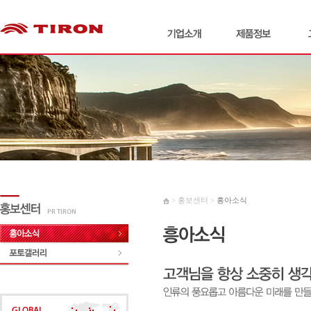
> 홍보센터 >
흥아소식