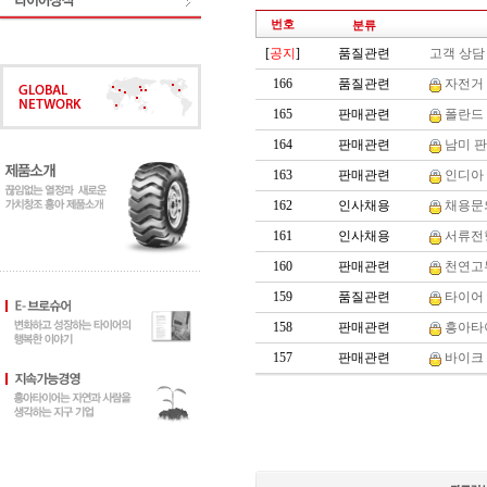
번호
분류
[
공지
]
품질관련
고객 상담 
166
품질관련
자전거 
165
판매관련
폴란드 
164
판매관련
남미 판
163
판매관련
인디아 
162
인사채용
채용문의
161
인사채용
서류전형
160
판매관련
천연고
159
품질관련
타이어 
158
판매관련
흥아타이
157
판매관련
바이크 