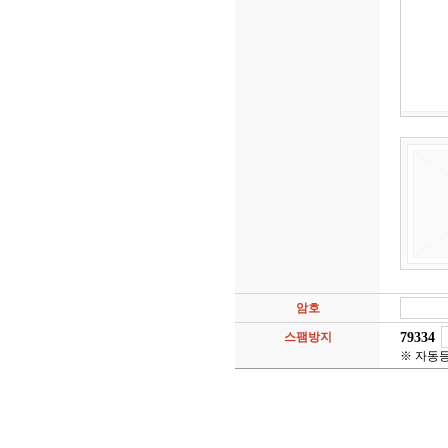
암호
79334
스팸방지
※ 자동