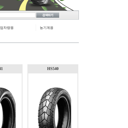
업차량용
농기계용
41
HS540