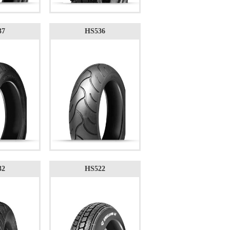
37
HS536
32
HS522