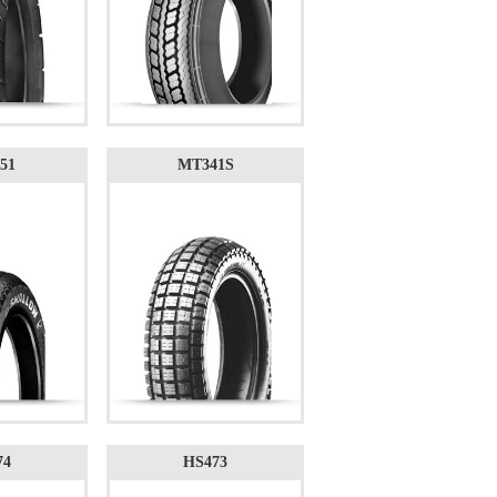
51
MT341S
74
HS473