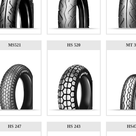
MS521
HS 520
MT 3
HS 247
HS 243
HS4