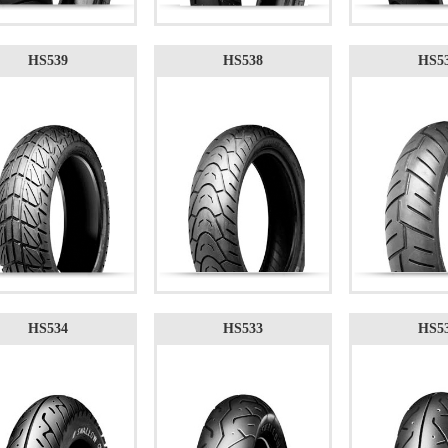
HS539
HS538
HS5
HS534
HS533
HS5