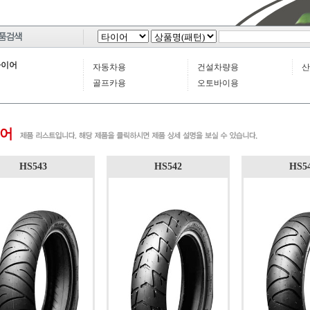
타이어
자동차용
건설차량용
산
골프카용
오토바이용
어
HS543
HS542
HS5