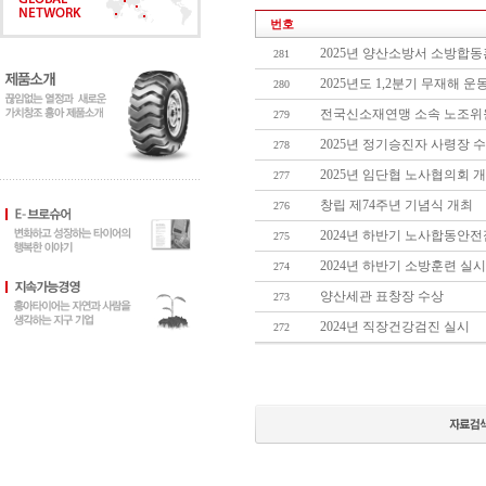
번호
2025년 양산소방서 소방합
281
2025년도 1,2분기 무재해 
280
전국신소재연맹 소속 노조위
279
2025년 정기승진자 사령장 
278
2025년 임단협 노사협의회 
277
창립 제74주년 기념식 개최
276
2024년 하반기 노사합동안
275
2024년 하반기 소방훈련 실시
274
양산세관 표창장 수상
273
2024년 직장건강검진 실시
272