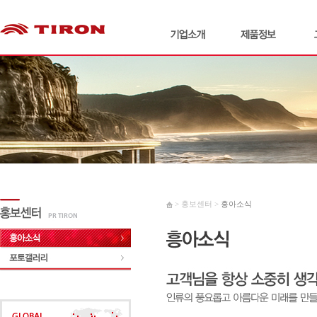
> 홍보센터 >
흥아소식