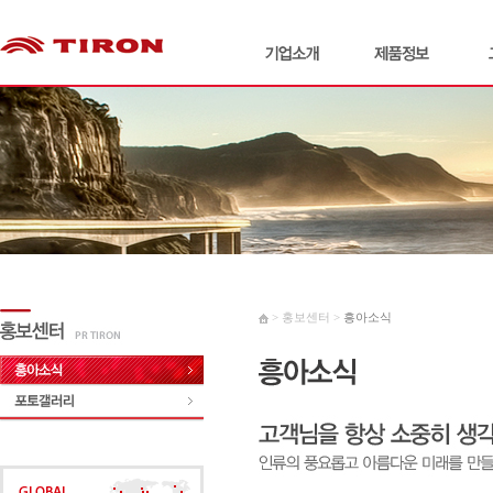
> 홍보센터 >
흥아소식