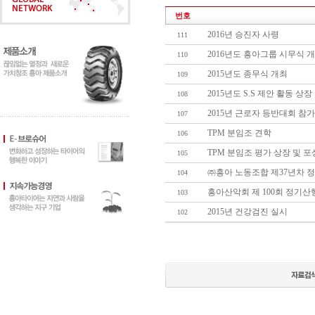
번호
2016년 승진자 사령
111
2016년도 흥아그룹 시무식 
110
2015년도 종무식 개최
109
2015년도 S.S 제안 활동 상장
108
2015년 근로자 등반대회 참가
107
TPM 분임조 견학
106
TPM 분임조 평가 상장 및 
105
㈜흥아 노동조합 제37년차 
104
흥아산악회 제 100회 정기산
103
2015년 건강검진 실시
102