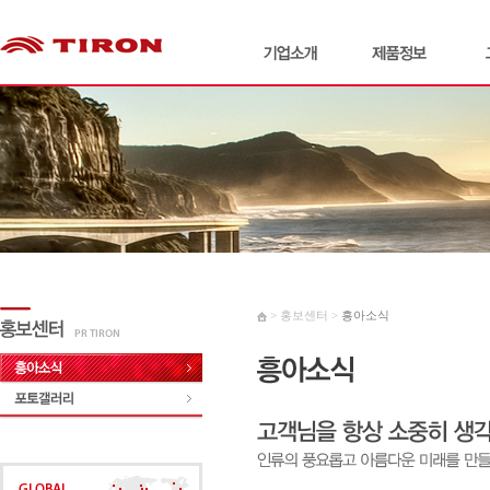
> 홍보센터 >
흥아소식