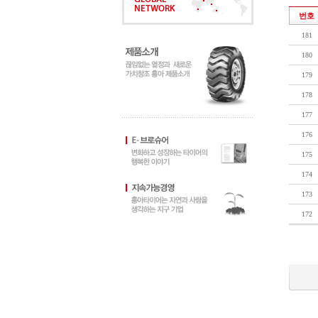
번호
181
180
179
178
177
176
175
174
173
172