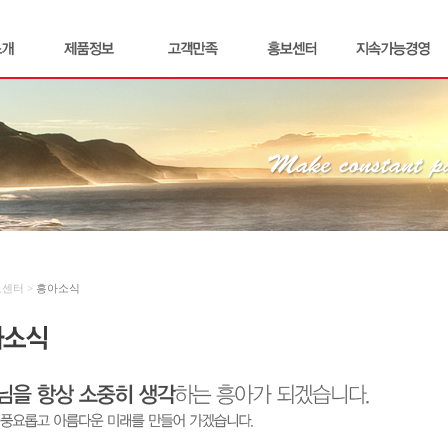
보센터 >
흥아소식