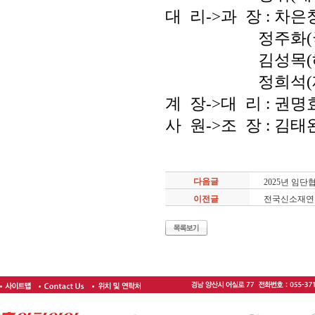
대 리->과 장 : 차
정주화(국내
김성목(해외
정희석(재료
계 장->대 리 : 권
사 원->조 장 : 김태
다음글
2025년 임
이전글
전국신소재연