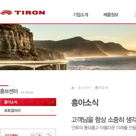
> 홍보센터 >
흥아소식