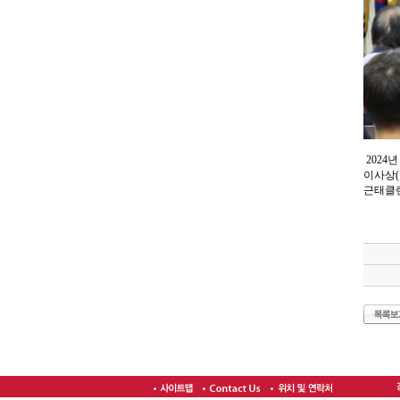
2024
이사상(
근태클린