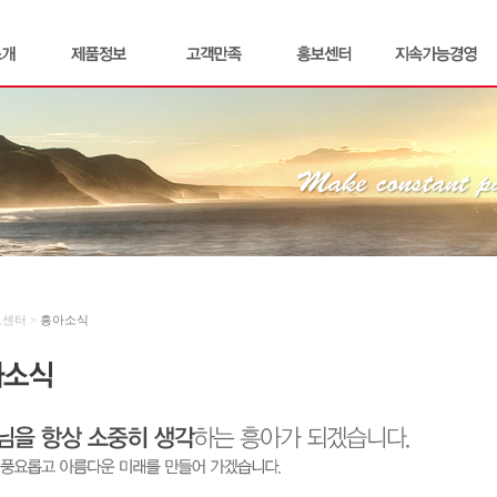
보센터 >
흥아소식