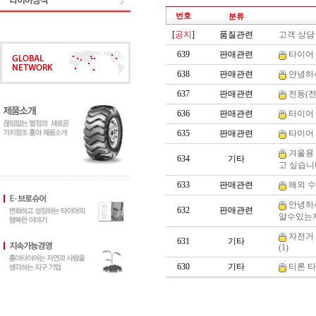
번호
분류
[
공지
]
품질관련
고객 상담 
639
판매관련
타이어 
638
판매관련
안녕하세
637
판매관련
전동(전
636
판매관련
타이어 
635
판매관련
타이어 
겨울용 
634
기타
고 싶습니다
633
판매관련
해외 수출
안녕하세
632
판매관련
알수있는지
자전거 타
631
기타
(1)
630
기타
티론 타