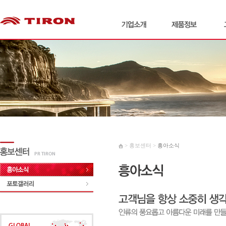
> 홍보센터 >
흥아소식