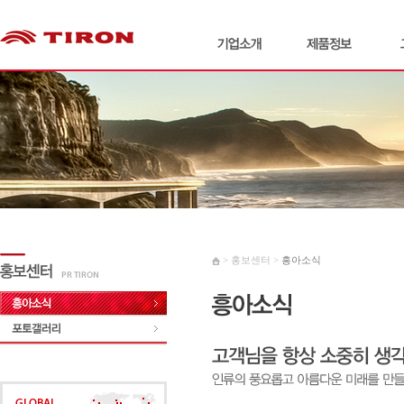
> 홍보센터 >
흥아소식